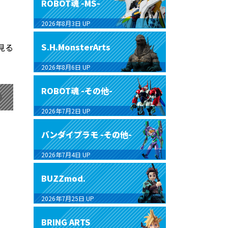
ROBOT魂 -MS-
2026年8月3日
UP
S.H.MonsterArts
見る
2026年8月6日
UP
ROBOT魂 -その他-
2026年7月2日
UP
バンダイプラモ -その他-
2026年7月4日
UP
BUZZmod.
2026年7月25日
UP
BRING ARTS