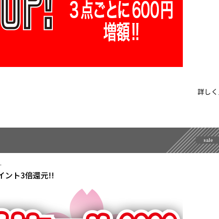
詳しく
sale
-
ント3倍還元!!