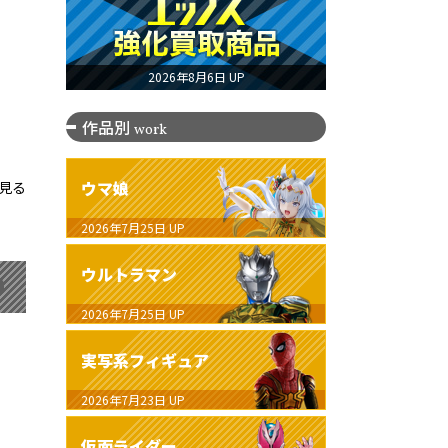
2026年8月6日 UP
作品別
work
ウマ娘
見る
2026年7月25日
UP
ウルトラマン
2026年7月25日
UP
実写系フィギュア
2026年7月23日
UP
仮面ライダー