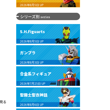
2026年8月5日
UP
シリーズ別
series
S.H.Figuarts
2026年8月5日
UP
ガンプラ
2026年8月3日
UP
合金系フィギュア
2026年7月25日
UP
聖闘士聖衣神話
見る
2026年8月6日
UP