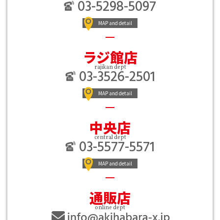
03-5298-5097
MAP and detail
ラジ館店
rajikan dept
03-3526-2501
MAP and detail
中央店
central dept
03-5577-5571
MAP and detail
通販店
online dept