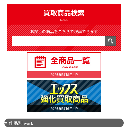
（8368件）
LIST
買取商品検索
公式通販
MENU
ONLINE SHOP
お探しの商品をこちらで検索できます
2026年8月8日 UP
2026年8月6日 UP
作品別
work