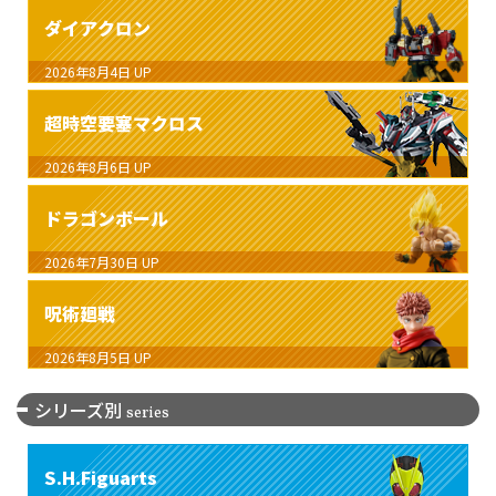
ダイアクロン
2026年8月4日
UP
超時空要塞マクロス
2026年8月6日
UP
ドラゴンボール
2026年7月30日
UP
呪術廻戦
2026年8月5日
UP
シリーズ別
series
S.H.Figuarts