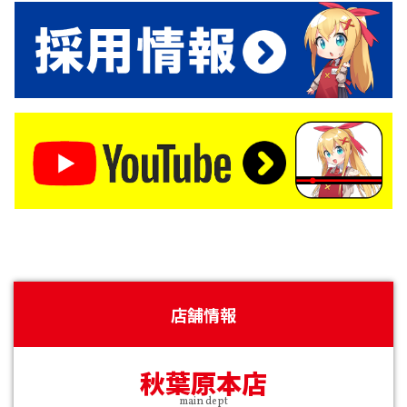
店舗情報
秋葉原本店
main dept