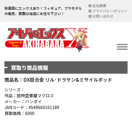
会社概要
秋葉原にエックスあり！フィギュア、プラモデル
プライバシーポリシー
の販売、買取は当店にお任せ下さい！
お問い合わせ
買取り商品情報
イベント情報
EVENT
商品名：DX超合金 リル･ドラケン&ミサイルポッド
宅配買取のご案内
シリーズ：
作品：超時空要塞マクロス
DELIVERY PURCHASE
メーカー：バンダイ
JANコード：4549660161189
買取お申し込み
買取価格：6000
ASSESSMENT
買取上限金額一覧表