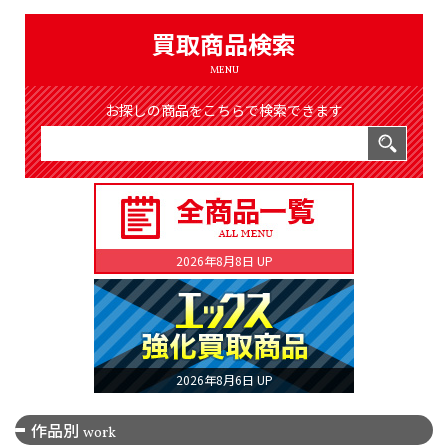
（8368件）
LIST
買取商品検索
公式通販
MENU
ONLINE SHOP
お探しの商品をこちらで検索できます
2026年8月8日 UP
2026年8月6日 UP
作品別
work