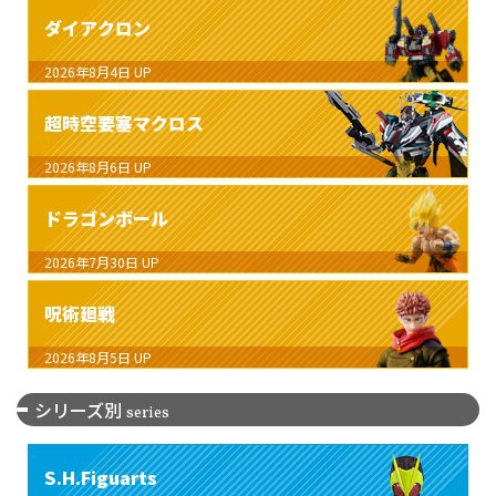
ダイアクロン
2026年8月4日
UP
超時空要塞マクロス
2026年8月6日
UP
ドラゴンボール
2026年7月30日
UP
呪術廻戦
2026年8月5日
UP
シリーズ別
series
S.H.Figuarts