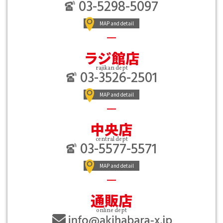
03-5298-5097
MAP and detail
ラジ館店
rajikan dept
03-3526-2501
MAP and detail
中央店
central dept
03-5577-5571
MAP and detail
通販店
online dept