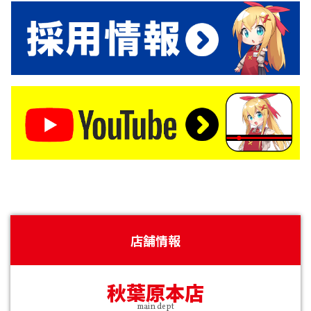
店舗情報
秋葉原本店
main dept