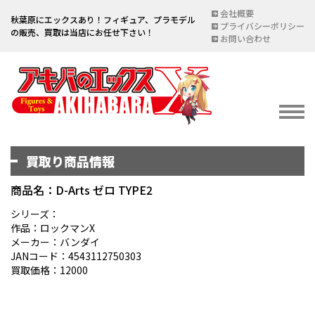
会社概要
秋葉原にエックスあり！フィギュア、プラモデル
プライバシーポリシー
の販売、買取は当店にお任せ下さい！
お問い合わせ
買取り商品情報
イベント情報
EVENT
商品名：D-Arts ゼロ TYPE2
宅配買取のご案内
シリーズ：
作品：ロックマンX
DELIVERY PURCHASE
メーカー：バンダイ
JANコード：4543112750303
買取お申し込み
買取価格：12000
ASSESSMENT
買取上限金額一覧表