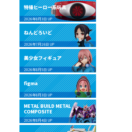
特撮ヒーロー系玩具
2026年8月3日
UP
ねんどろいど
2026年7月16日
UP
美少女フィギュア
2026年8月5日
UP
figma
2026年8月3日
UP
METAL BUILD METAL
COMPOSITE
2026年8月4日
UP