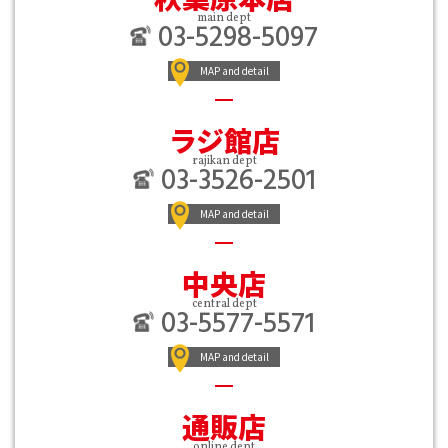
main dept
03-5298-5097
MAP and detail
ラジ館店
rajikan dept
03-3526-2501
MAP and detail
中央店
central dept
03-5577-5571
MAP and detail
通販店
online dept