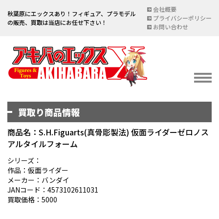
会社概要
秋葉原にエックスあり！フィギュア、プラモデル
プライバシーポリシー
の販売、買取は当店にお任せ下さい！
お問い合わせ
買取り商品情報
イベント情報
EVENT
商品名：S.H.Figuarts(真骨彫製法) 仮面ライダーゼロノス
アルタイルフォーム
宅配買取のご案内
DELIVERY PURCHASE
シリーズ：
作品：仮面ライダー
買取お申し込み
メーカー：バンダイ
JANコード：4573102611031
ASSESSMENT
買取価格：5000
買取上限金額一覧表