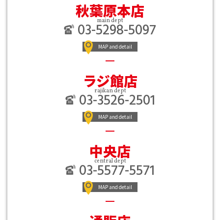
秋葉原本店
main dept
03-5298-5097
MAP and detail
ラジ館店
rajikan dept
03-3526-2501
MAP and detail
中央店
central dept
03-5577-5571
MAP and detail