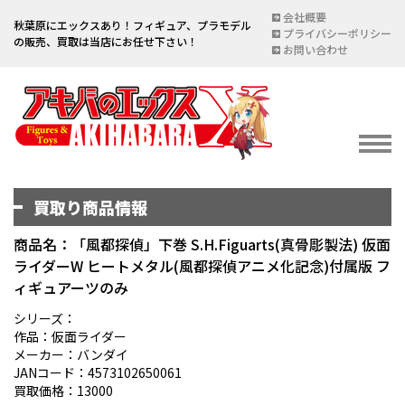
会社概要
秋葉原にエックスあり！フィギュア、プラモデル
プライバシーポリシー
の販売、買取は当店にお任せ下さい！
お問い合わせ
買取り商品情報
イベント情報
EVENT
商品名：「風都探偵」下巻 S.H.Figuarts(真骨彫製法) 仮面
ライダーW ヒートメタル(風都探偵アニメ化記念)付属版 フ
宅配買取のご案内
ィギュアーツのみ
DELIVERY PURCHASE
シリーズ：
買取お申し込み
作品：仮面ライダー
メーカー：バンダイ
ASSESSMENT
JANコード：4573102650061
買取上限金額一覧表
買取価格：13000