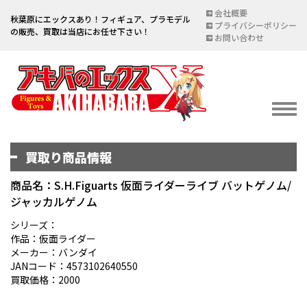
会社概要
秋葉原にエックスあり！フィギュア、プラモデル
プライバシーポリシー
の販売、買取は当店にお任せ下さい！
お問い合わせ
買取り商品情報
イベント情報
EVENT
商品名：S.H.Figuarts 仮面ライダーライブ バットゲノム/
ジャッカルゲノム
宅配買取のご案内
DELIVERY PURCHASE
シリーズ：
作品：仮面ライダー
買取お申し込み
メーカー：バンダイ
JANコード：4573102640550
ASSESSMENT
買取価格：2000
買取上限金額一覧表