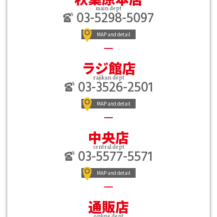
main dept
03-5298-5097
MAP and detail
ラジ館店
rajikan dept
03-3526-2501
MAP and detail
中央店
central dept
03-5577-5571
MAP and detail
通販店
online dept