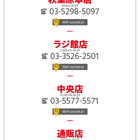
main dept
03-5298-5097
MAP and detail
ラジ館店
rajikan dept
03-3526-2501
MAP and detail
中央店
central dept
03-5577-5571
MAP and detail
通販店
online dept