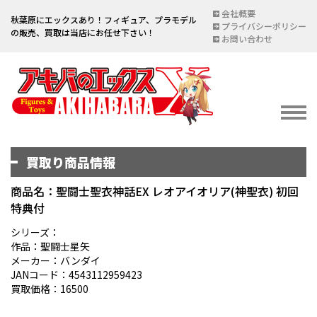
会社概要
秋葉原にエックスあり！フィギュア、プラモデル
プライバシーポリシー
の販売、買取は当店にお任せ下さい！
お問い合わせ
買取り商品情報
イベント情報
EVENT
商品名：聖闘士聖衣神話EX レオアイオリア(神聖衣) 初回
特典付
宅配買取のご案内
DELIVERY PURCHASE
シリーズ：
作品：聖闘士星矢
買取お申し込み
メーカー：バンダイ
JANコード：4543112959423
ASSESSMENT
買取価格：16500
買取上限金額一覧表