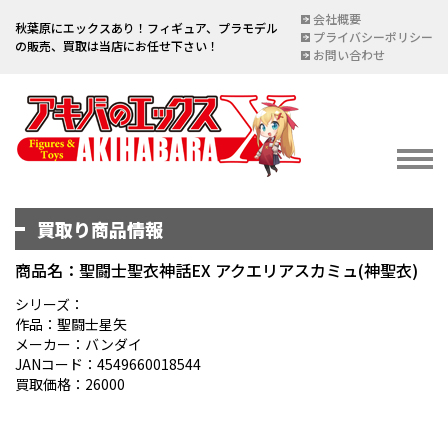
会社概要
秋葉原にエックスあり！フィギュア、プラモデル
プライバシーポリシー
の販売、買取は当店にお任せ下さい！
お問い合わせ
買取り商品情報
イベント情報
EVENT
商品名：聖闘士聖衣神話EX アクエリアスカミュ(神聖衣)
宅配買取のご案内
シリーズ：
作品：聖闘士星矢
DELIVERY PURCHASE
メーカー：バンダイ
JANコード：4549660018544
買取お申し込み
買取価格：26000
ASSESSMENT
買取上限金額一覧表