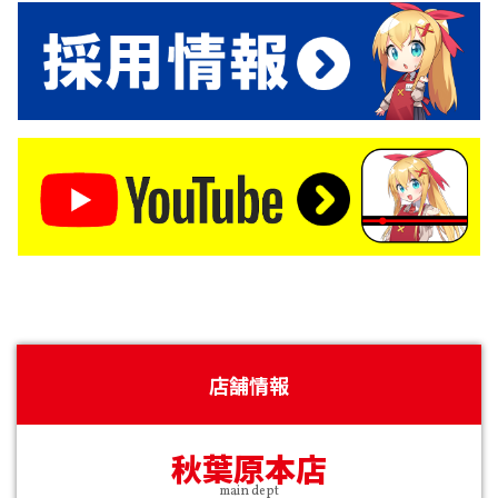
店舗情報
秋葉原本店
main dept