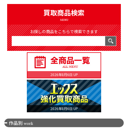
（8365件）
LIST
買取商品検索
公式通販
MENU
ONLINE SHOP
お探しの商品をこちらで検索できます
2026年8月6日 UP
2026年8月6日 UP
作品別
work