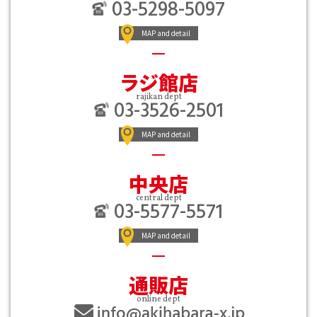
03-5298-5097
MAP and detail
ラジ館店
rajikan dept
03-3526-2501
MAP and detail
中央店
central dept
03-5577-5571
MAP and detail
通販店
online dept