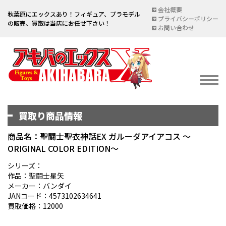
会社概要
秋葉原にエックスあり！フィギュア、プラモデル
プライバシーポリシー
の販売、買取は当店にお任せ下さい！
お問い合わせ
買取り商品情報
イベント情報
EVENT
商品名：聖闘士聖衣神話EX ガルーダアイアコス ～
ORIGINAL COLOR EDITION～
宅配買取のご案内
DELIVERY PURCHASE
シリーズ：
作品：聖闘士星矢
買取お申し込み
メーカー：バンダイ
JANコード：4573102634641
ASSESSMENT
買取価格：12000
買取上限金額一覧表