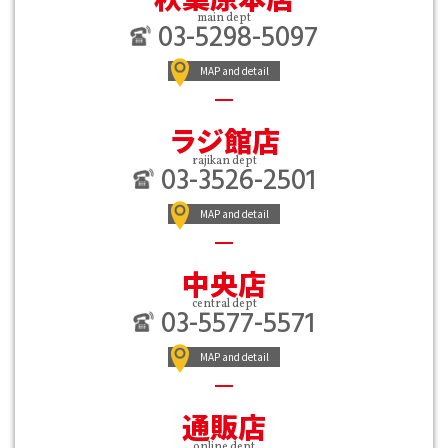
main dept
03-5298-5097
MAP and detail
ラジ館店
rajikan dept
03-3526-2501
MAP and detail
中央店
central dept
03-5577-5571
MAP and detail
通販店
online dept