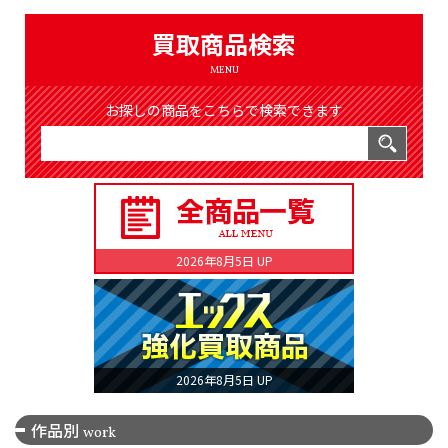
（8365件）
LIST
買取商品検索
公式通販
MENU
ONLINE SHOP
お探しの商品をこちらで検索できます
2026年8月5日 UP
2026年8月5日 UP
作品別
work