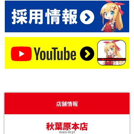
店舗情報
秋葉原本店
main dept