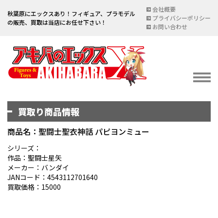
会社概要
秋葉原にエックスあり！フィギュア、プラモデル
プライバシーポリシー
の販売、買取は当店にお任せ下さい！
お問い合わせ
買取り商品情報
イベント情報
EVENT
商品名：聖闘士聖衣神話 パピヨンミュー
宅配買取のご案内
シリーズ：
作品：聖闘士星矢
DELIVERY PURCHASE
メーカー：バンダイ
JANコード：4543112701640
買取お申し込み
買取価格：15000
ASSESSMENT
買取上限金額一覧表