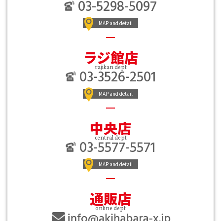
03-5298-5097
MAP and detail
ラジ館店
rajikan dept
03-3526-2501
MAP and detail
中央店
central dept
03-5577-5571
MAP and detail
通販店
online dept