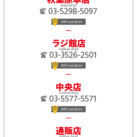
main dept
03-5298-5097
MAP and detail
ラジ館店
rajikan dept
03-3526-2501
MAP and detail
中央店
central dept
03-5577-5571
MAP and detail
通販店
online dept