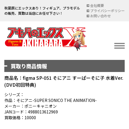
会社概要
秋葉原にエックスあり！フィギュア、プラモデル
プライバシーポリシー
の販売、買取は当店にお任せ下さい！
お問い合わせ
買取り商品情報
イベント情報
EVENT
商品名：figma SP-051 そにアニ すーぱーそに子 水着Ver.
(DVD初回特典)
宅配買取のご案内
DELIVERY PURCHASE
シリーズ：
作品：そにアニ-SUPER SONICO THE ANIMATION-
買取お申し込み
メーカー：ポニーキャニオン
JANコード：4988013612969
ASSESSMENT
買取価格：10000
買取上限金額一覧表