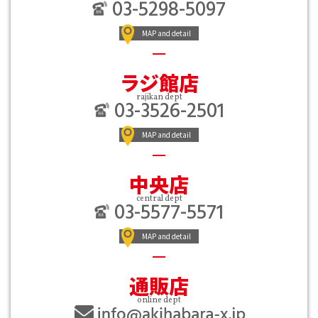
03-5298-5097
MAP and detail
ラジ館店
rajikan dept
03-3526-2501
MAP and detail
中央店
central dept
03-5577-5571
MAP and detail
通販店
online dept