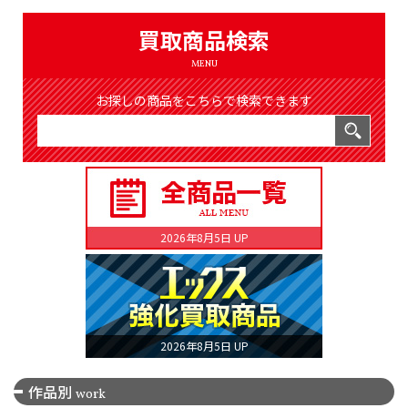
（8365件）
LIST
買取商品検索
公式通販
MENU
ONLINE SHOP
お探しの商品をこちらで検索できます
2026年8月5日 UP
2026年8月5日 UP
作品別
work