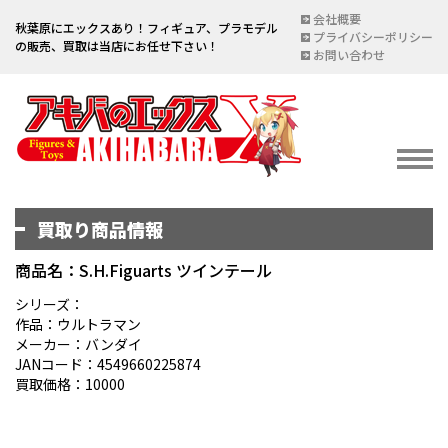
会社概要
秋葉原にエックスあり！フィギュア、プラモデル
プライバシーポリシー
の販売、買取は当店にお任せ下さい！
お問い合わせ
買取り商品情報
イベント情報
EVENT
商品名：S.H.Figuarts ツインテール
宅配買取のご案内
シリーズ：
作品：ウルトラマン
DELIVERY PURCHASE
メーカー：バンダイ
JANコード：4549660225874
買取お申し込み
買取価格：10000
ASSESSMENT
買取上限金額一覧表