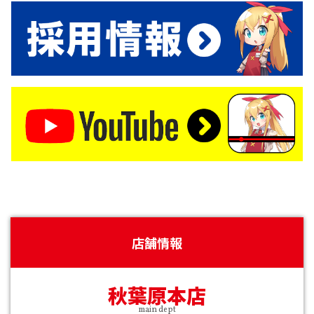
店舗情報
秋葉原本店
main dept