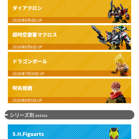
ダイアクロン
2026年8月4日
UP
超時空要塞マクロス
2026年8月6日
UP
ドラゴンボール
2026年7月30日
UP
呪術廻戦
2026年8月5日
UP
シリーズ別
series
S.H.Figuarts