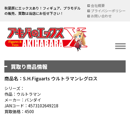
会社概要
秋葉原にエックスあり！フィギュア、プラモデル
プライバシーポリシー
の販売、買取は当店にお任せ下さい！
お問い合わせ
買取り商品情報
イベント情報
EVENT
商品名：S.H.Figuarts ウルトラマンレグロス
宅配買取のご案内
シリーズ：
作品：ウルトラマン
DELIVERY PURCHASE
メーカー：バンダイ
JANコード：4573102649218
買取お申し込み
買取価格：4500
ASSESSMENT
買取上限金額一覧表