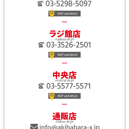
03-5298-5097
MAP and detail
ラジ館店
rajikan dept
03-3526-2501
MAP and detail
中央店
central dept
03-5577-5571
MAP and detail
通販店
online dept