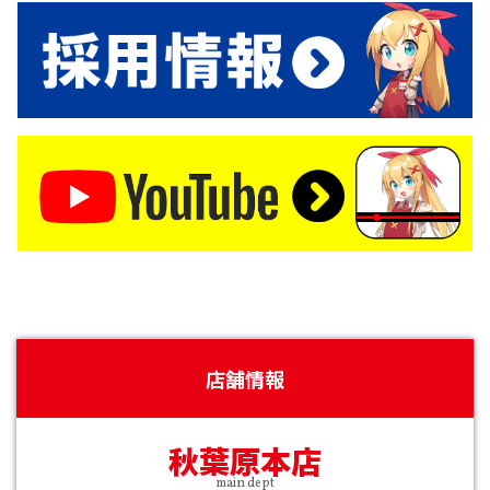
店舗情報
秋葉原本店
main dept