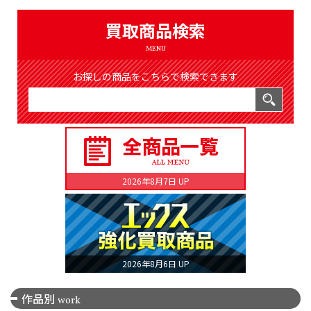
（8366件）
LIST
買取商品検索
公式通販
MENU
ONLINE SHOP
お探しの商品をこちらで検索できます
2026年8月7日 UP
2026年8月6日 UP
作品別
work