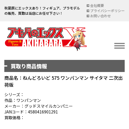
会社概要
秋葉原にエックスあり！フィギュア、プラモデル
プライバシーポリシー
の販売、買取は当店にお任せ下さい！
お問い合わせ
買取り商品情報
イベント情報
EVENT
商品名：ねんどろいど 575 ワンパンマン サイタマ 二次出
荷版
宅配買取のご案内
DELIVERY PURCHASE
シリーズ：
作品：ワンパンマン
買取お申し込み
メーカー：グッドスマイルカンパニー
JANコード：4580416901291
ASSESSMENT
買取価格：
買取上限金額一覧表