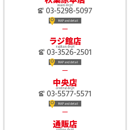
main dept
03-5298-5097
MAP and detail
ラジ館店
rajikan dept
03-3526-2501
MAP and detail
中央店
central dept
03-5577-5571
MAP and detail
通販店
online dept