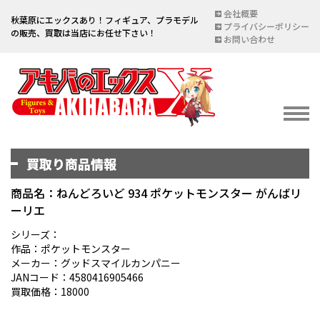
会社概要
秋葉原にエックスあり！フィギュア、プラモデル
プライバシーポリシー
の販売、買取は当店にお任せ下さい！
お問い合わせ
買取り商品情報
イベント情報
EVENT
商品名：ねんどろいど 934 ポケットモンスター がんばリ
ーリエ
宅配買取のご案内
DELIVERY PURCHASE
シリーズ：
作品：ポケットモンスター
買取お申し込み
メーカー：グッドスマイルカンパニー
JANコード：4580416905466
ASSESSMENT
買取価格：18000
買取上限金額一覧表