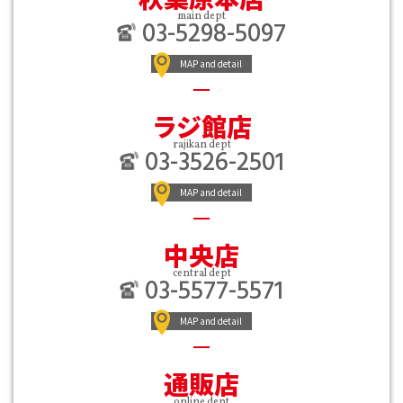
main dept
03-5298-5097
MAP and detail
ラジ館店
rajikan dept
03-3526-2501
MAP and detail
中央店
central dept
03-5577-5571
MAP and detail
通販店
online dept