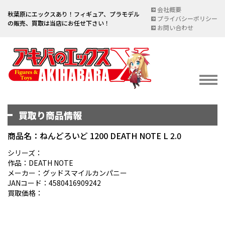
会社概要
秋葉原にエックスあり！フィギュア、プラモデル
プライバシーポリシー
の販売、買取は当店にお任せ下さい！
お問い合わせ
買取り商品情報
イベント情報
EVENT
商品名：ねんどろいど 1200 DEATH NOTE L 2.0
宅配買取のご案内
シリーズ：
作品：DEATH NOTE
DELIVERY PURCHASE
メーカー：グッドスマイルカンパニー
JANコード：4580416909242
買取お申し込み
買取価格：
ASSESSMENT
買取上限金額一覧表