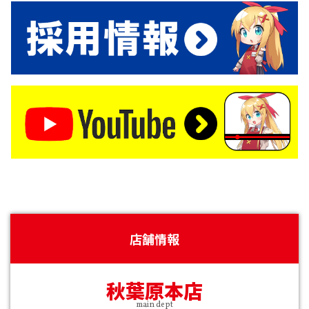
店舗情報
秋葉原本店
main dept