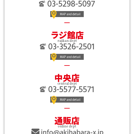
03-5298-5097
MAP and detail
ラジ館店
rajikan dept
03-3526-2501
MAP and detail
中央店
central dept
03-5577-5571
MAP and detail
通販店
online dept