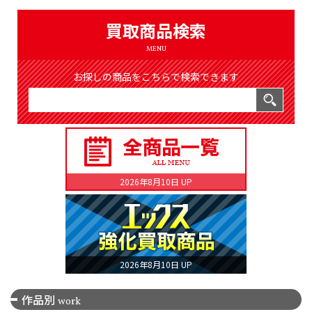
（8372件）
LIST
買取商品検索
公式通販
MENU
ONLINE SHOP
お探しの商品をこちらで検索できます
2026年8月10日 UP
2026年8月10日 UP
作品別
work