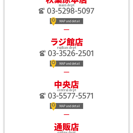
main dept
03-5298-5097
MAP and detail
ラジ館店
rajikan dept
03-3526-2501
MAP and detail
中央店
central dept
03-5577-5571
MAP and detail
通販店
online dept