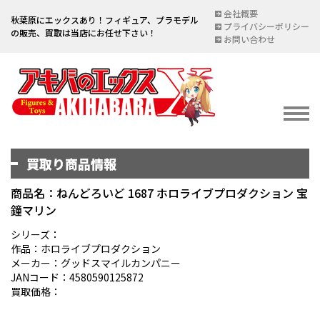
会社概要
秋葉原にエックスあり！フィギュア、プラモデル
プライバシーポリシー
の販売、買取は当店にお任せ下さい！
お問い合わせ
買取り商品情報
イベント情報
EVENT
商品名：ねんどろいど 1687 ホロライブプロダクション 宝
鐘マリン
宅配買取のご案内
DELIVERY PURCHASE
シリーズ：
作品：ホロライブプロダクション
買取お申し込み
メーカー：グッドスマイルカンパニー
JANコード：4580590125872
ASSESSMENT
買取価格：
買取上限金額一覧表