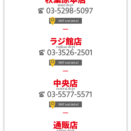
main dept
03-5298-5097
MAP and detail
ラジ館店
rajikan dept
03-3526-2501
MAP and detail
中央店
central dept
03-5577-5571
MAP and detail
通販店
online dept