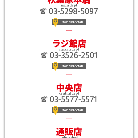
main dept
03-5298-5097
MAP and detail
ラジ館店
rajikan dept
03-3526-2501
MAP and detail
中央店
central dept
03-5577-5571
MAP and detail
通販店
online dept