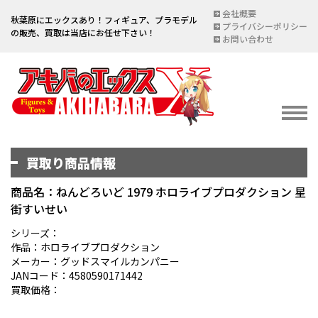
会社概要
秋葉原にエックスあり！フィギュア、プラモデル
プライバシーポリシー
の販売、買取は当店にお任せ下さい！
お問い合わせ
買取り商品情報
イベント情報
EVENT
商品名：ねんどろいど 1979 ホロライブプロダクション 星
街すいせい
宅配買取のご案内
DELIVERY PURCHASE
シリーズ：
作品：ホロライブプロダクション
買取お申し込み
メーカー：グッドスマイルカンパニー
JANコード：4580590171442
ASSESSMENT
買取価格：
買取上限金額一覧表