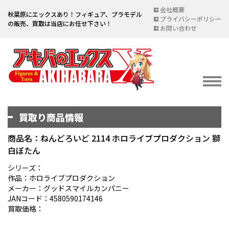
会社概要
秋葉原にエックスあり！フィギュア、プラモデル
プライバシーポリシー
の販売、買取は当店にお任せ下さい！
お問い合わせ
買取り商品情報
イベント情報
EVENT
商品名：ねんどろいど 2114 ホロライブプロダクション 獅
白ぼたん
宅配買取のご案内
DELIVERY PURCHASE
シリーズ：
作品：ホロライブプロダクション
買取お申し込み
メーカー：グッドスマイルカンパニー
JANコード：4580590174146
ASSESSMENT
買取価格：
買取上限金額一覧表