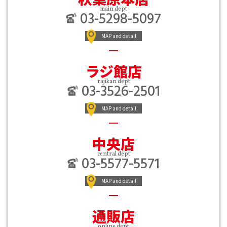
main dept
03-5298-5097
MAP and detail
ラジ館店
rajikan dept
03-3526-2501
MAP and detail
中央店
central dept
03-5577-5571
MAP and detail
通販店
online dept