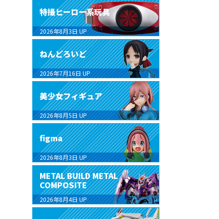
特撮ヒーロー系玩具
2026年8月3日
UP
ねんどろいど
2026年7月16日
UP
美少女フィギュア
2026年8月5日
UP
figma
2026年8月3日
UP
METAL BUILD METAL
COMPOSITE
2026年8月4日
UP