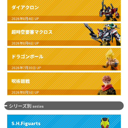
ダイアクロン
2026年8月4日
UP
超時空要塞マクロス
2026年8月6日
UP
ドラゴンボール
2026年7月30日
UP
呪術廻戦
2026年8月5日
UP
シリーズ別
series
S.H.Figuarts