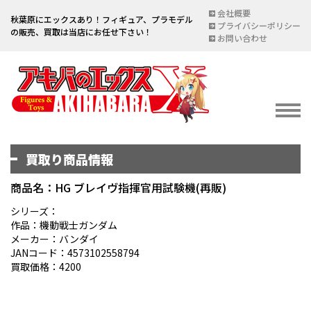
会社概要
秋葉原にエックスあり！フィギュア、プラモデル
プライバシーポリシー
の販売、買取は当店にお任せ下さい！
お問い合わせ
買取り商品情報
イベント情報
EVENT
商品名：HG ブレイヴ指揮官用試験機(再販)
宅配買取のご案内
シリーズ：
作品：機動戦士ガンダム
DELIVERY PURCHASE
メーカー：バンダイ
JANコード：4573102558794
買取お申し込み
買取価格：4200
ASSESSMENT
買取上限金額一覧表