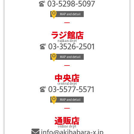
03-5298-5097
MAP and detail
ラジ館店
rajikan dept
03-3526-2501
MAP and detail
中央店
central dept
03-5577-5571
MAP and detail
通販店
online dept