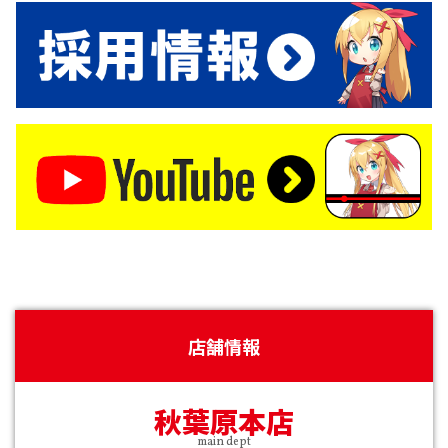
店舗情報
秋葉原本店
main dept