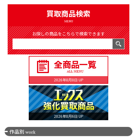
（8368件）
LIST
買取商品検索
公式通販
MENU
ONLINE SHOP
お探しの商品をこちらで検索できます
2026年8月8日 UP
2026年8月6日 UP
作品別
work