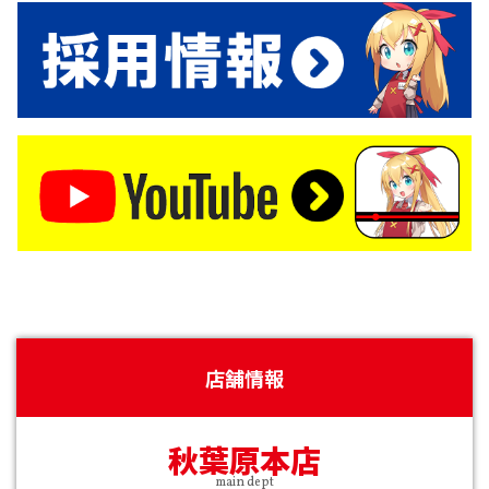
店舗情報
秋葉原本店
main dept