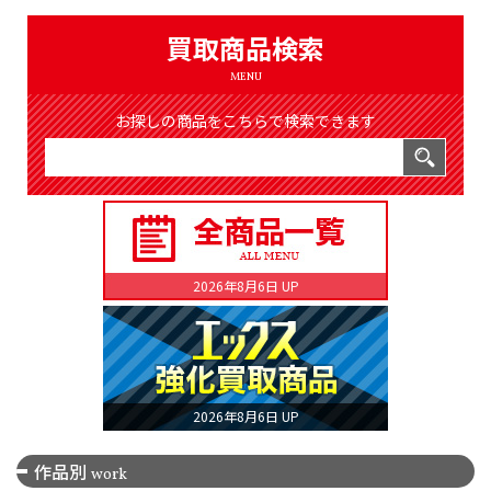
（8365件）
LIST
買取商品検索
公式通販
MENU
ONLINE SHOP
お探しの商品をこちらで検索できます
2026年8月6日 UP
2026年8月6日 UP
作品別
work