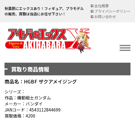
会社概要
秋葉原にエックスあり！フィギュア、プラモデル
プライバシーポリシー
の販売、買取は当店にお任せ下さい！
お問い合わせ
買取り商品情報
イベント情報
EVENT
商品名：HGBF ザクアメイジング
宅配買取のご案内
シリーズ：
作品：機動戦士ガンダム
DELIVERY PURCHASE
メーカー：バンダイ
JANコード：4543112844699
買取お申し込み
買取価格：4200
ASSESSMENT
買取上限金額一覧表