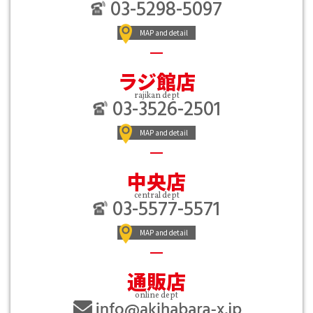
03-5298-5097
MAP and detail
ラジ館店
rajikan dept
03-3526-2501
MAP and detail
中央店
central dept
03-5577-5571
MAP and detail
通販店
online dept