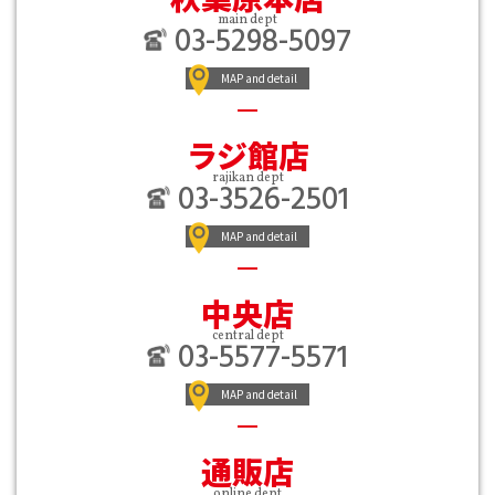
main dept
03-5298-5097
MAP and detail
ラジ館店
rajikan dept
03-3526-2501
MAP and detail
中央店
central dept
03-5577-5571
MAP and detail
通販店
online dept