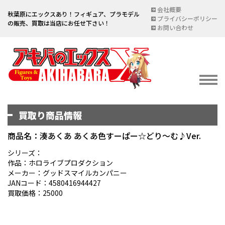
会社概要
秋葉原にエックスあり！フィギュア、プラモデル
プライバシーポリシー
の販売、買取は当店にお任せ下さい！
お問い合わせ
買取り商品情報
イベント情報
EVENT
商品名：湊あくあ あくあ色すーぱー☆どり～む♪Ver.
宅配買取のご案内
シリーズ：
作品：ホロライブプロダクション
DELIVERY PURCHASE
メーカー：グッドスマイルカンパニー
JANコード：4580416944427
買取お申し込み
買取価格：25000
ASSESSMENT
買取上限金額一覧表