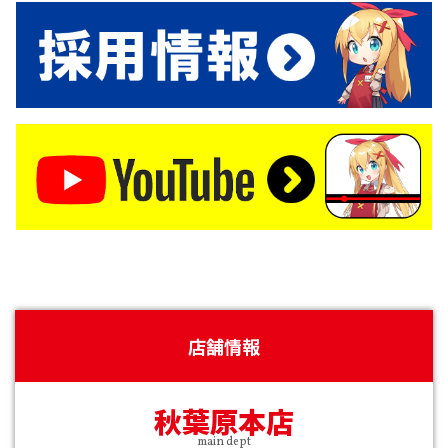
店舗情報
秋葉原本店
main dept