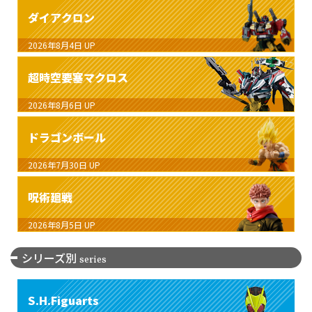
ダイアクロン
2026年8月4日
UP
超時空要塞マクロス
2026年8月6日
UP
ドラゴンボール
2026年7月30日
UP
呪術廻戦
2026年8月5日
UP
シリーズ別
series
S.H.Figuarts