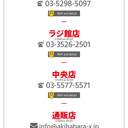
03-5298-5097
MAP and detail
ラジ館店
rajikan dept
03-3526-2501
MAP and detail
中央店
central dept
03-5577-5571
MAP and detail
通販店
online dept