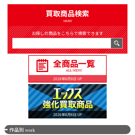
（8366件）
LIST
買取商品検索
公式通販
MENU
ONLINE SHOP
お探しの商品をこちらで検索できます
2026年8月8日 UP
2026年8月6日 UP
作品別
work