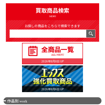
（8368件）
LIST
買取商品検索
公式通販
MENU
ONLINE SHOP
お探しの商品をこちらで検索できます
2026年8月8日 UP
2026年8月6日 UP
作品別
work