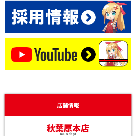
店舗情報
秋葉原本店
main dept