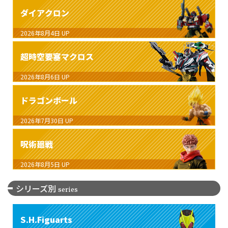
ダイアクロン
2026年8月4日
UP
超時空要塞マクロス
2026年8月6日
UP
ドラゴンボール
2026年7月30日
UP
呪術廻戦
2026年8月5日
UP
シリーズ別
series
S.H.Figuarts