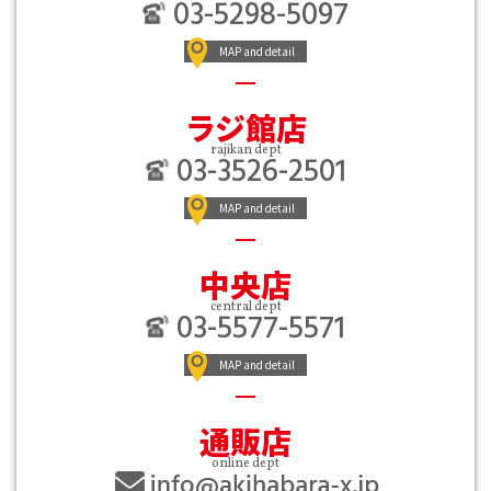
03-5298-5097
MAP and detail
ラジ館店
rajikan dept
03-3526-2501
MAP and detail
中央店
central dept
03-5577-5571
MAP and detail
通販店
online dept