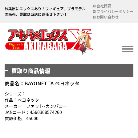
会社概要
秋葉原にエックスあり！フィギュア、プラモデル
プライバシーポリシー
の販売、買取は当店にお任せ下さい！
お問い合わせ
買取り商品情報
イベント情報
EVENT
商品名：BAYONETTA ベヨネッタ
宅配買取のご案内
シリーズ：
作品：ベヨネッタ
DELIVERY PURCHASE
メーカー：ファット･カンパニー
JANコード：4560308574260
買取お申し込み
買取価格：45000
ASSESSMENT
買取上限金額一覧表