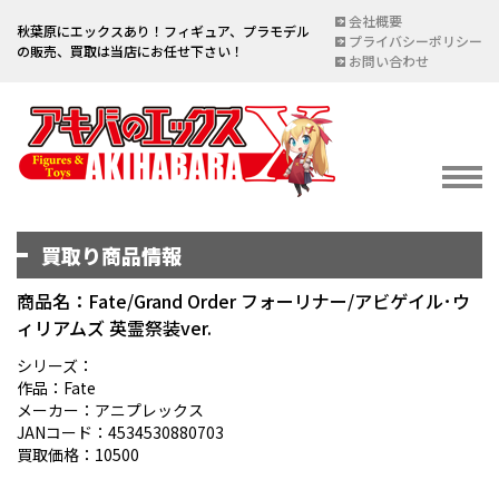
会社概要
秋葉原にエックスあり！フィギュア、プラモデル
プライバシーポリシー
の販売、買取は当店にお任せ下さい！
お問い合わせ
買取り商品情報
イベント情報
EVENT
商品名：Fate/Grand Order フォーリナー/アビゲイル･ウ
ィリアムズ 英霊祭装ver.
宅配買取のご案内
DELIVERY PURCHASE
シリーズ：
作品：Fate
買取お申し込み
メーカー：アニプレックス
JANコード：4534530880703
ASSESSMENT
買取価格：10500
買取上限金額一覧表