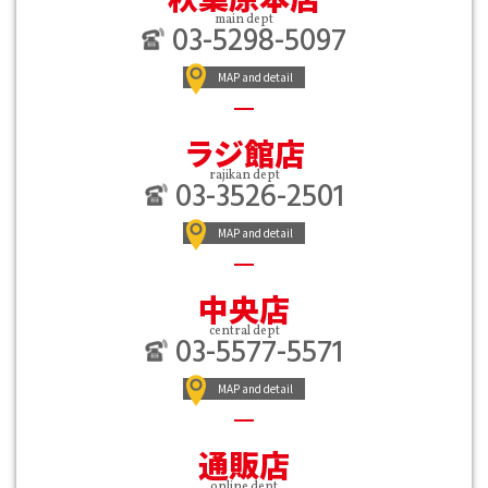
main dept
03-5298-5097
MAP and detail
ラジ館店
rajikan dept
03-3526-2501
MAP and detail
中央店
central dept
03-5577-5571
MAP and detail
通販店
online dept