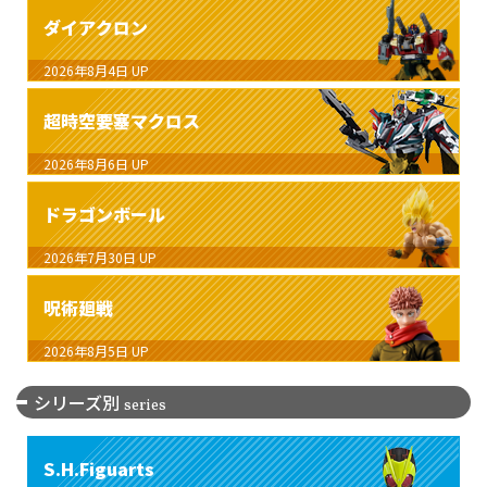
ダイアクロン
2026年8月4日
UP
超時空要塞マクロス
2026年8月6日
UP
ドラゴンボール
2026年7月30日
UP
呪術廻戦
2026年8月5日
UP
シリーズ別
series
S.H.Figuarts