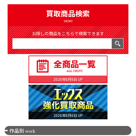
（8366件）
LIST
買取商品検索
公式通販
MENU
ONLINE SHOP
お探しの商品をこちらで検索できます
2026年8月6日 UP
2026年8月6日 UP
作品別
work