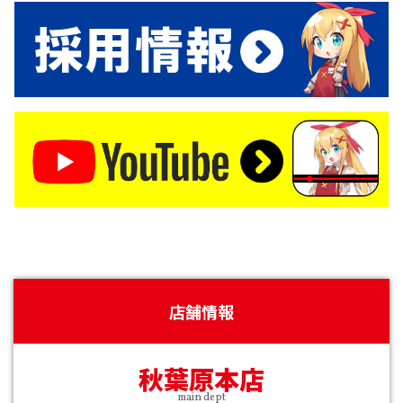
店舗情報
秋葉原本店
main dept