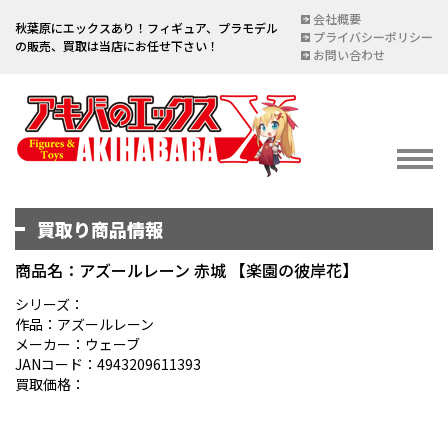
会社概要
秋葉原にエックスあり！フィギュア、プラモデル
プライバシーポリシー
の販売、買取は当店にお任せ下さい！
お問い合わせ
買取り商品情報
イベント情報
EVENT
商品名：アズールレーン 赤城 【楽園の彼岸花】
宅配買取のご案内
シリーズ：
作品：アズールレーン
DELIVERY PURCHASE
メーカー：ウェーブ
JANコード：4943209611393
買取お申し込み
買取価格：
ASSESSMENT
買取上限金額一覧表