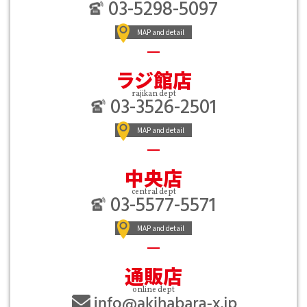
03-5298-5097
MAP and detail
ラジ館店
rajikan dept
03-3526-2501
MAP and detail
中央店
central dept
03-5577-5571
MAP and detail
通販店
online dept