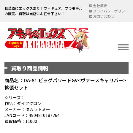
会社概要
秋葉原にエックスあり！フィギュア、プラモデル
プライバシーポリシー
の販売、買取は当店にお任せ下さい！
お問い合わせ
買取り商品情報
イベント情報
EVENT
商品名：DA-81 ビッグパワードGV<ヴァースキャリバー>
拡張セット
宅配買取のご案内
DELIVERY PURCHASE
シリーズ：
作品：ダイアクロン
買取お申し込み
メーカー：タカラトミー
JANコード：4904810187264
ASSESSMENT
買取価格：11000
買取上限金額一覧表