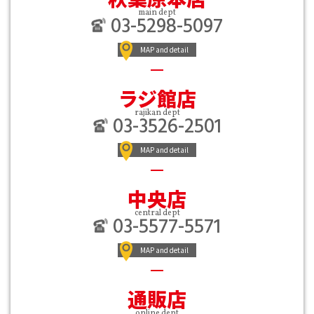
main dept
03-5298-5097
MAP and detail
ラジ館店
rajikan dept
03-3526-2501
MAP and detail
中央店
central dept
03-5577-5571
MAP and detail
通販店
online dept