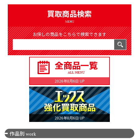
（8366件）
LIST
買取商品検索
公式通販
MENU
ONLINE SHOP
お探しの商品をこちらで検索できます
2026年8月6日 UP
2026年8月6日 UP
作品別
work