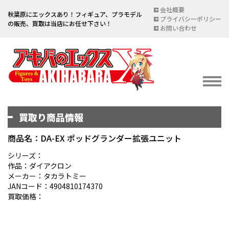
会社概要
秋葉原にエックスあり！フィギュア、プラモデル
プライバシーポリシー
の販売、買取は当店にお任せ下さい！
お問い合わせ
買取り商品情報
イベント情報
EVENT
商品名：DA-EX ポッドグランダー拡張ユニット
宅配買取のご案内
シリーズ：
作品：ダイアクロン
DELIVERY PURCHASE
メーカー：タカラトミー
JANコード：4904810174370
買取お申し込み
買取価格：
ASSESSMENT
買取上限金額一覧表