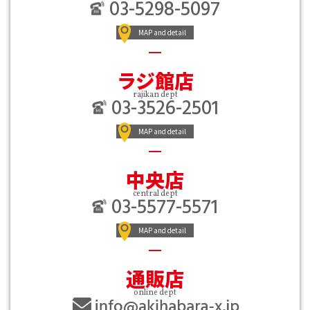
03-5298-5097
MAP and detail
ラジ館店
rajikan dept
03-3526-2501
MAP and detail
中央店
central dept
03-5577-5571
MAP and detail
通販店
online dept