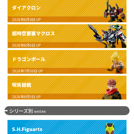
ダイアクロン
2026年8月4日
UP
超時空要塞マクロス
2026年8月6日
UP
ドラゴンボール
2026年7月30日
UP
呪術廻戦
2026年8月5日
UP
シリーズ別
series
S.H.Figuarts