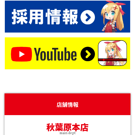
店舗情報
秋葉原本店
main dept