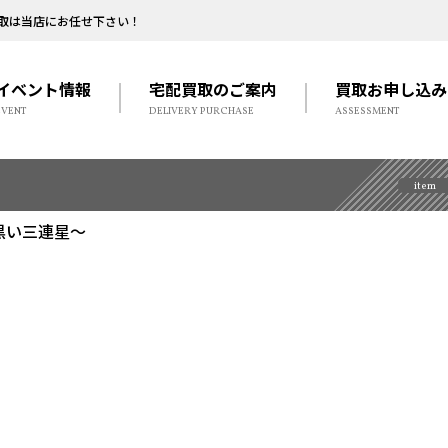
取は当店にお任せ下さい！
イベント情報
宅配買取のご案内
買取お申し込み
EVENT
DELIVERY PURCHASE
ASSESSMENT
item
 ～黒い三連星～