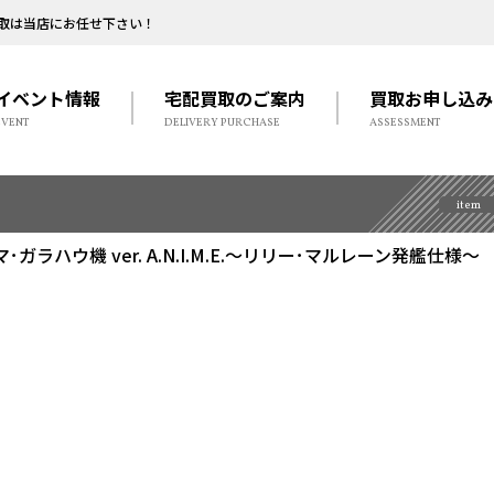
取は当店にお任せ下さい！
イベント情報
宅配買取のご案内
買取お申し込み
EVENT
DELIVERY PURCHASE
ASSESSMENT
item
ラハウ機 ver. A.N.I.M.E.～リリー･マルレーン発艦仕様～