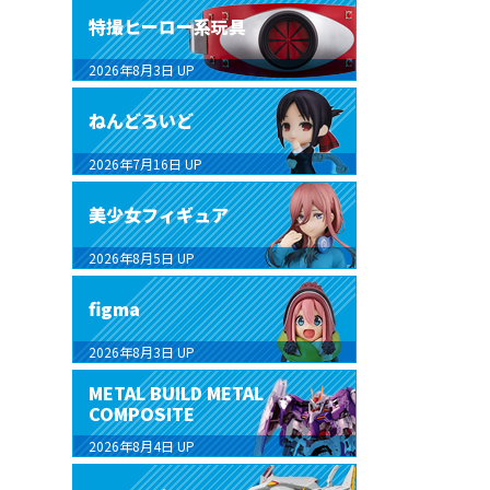
特撮ヒーロー系玩具
2026年8月3日
UP
ねんどろいど
2026年7月16日
UP
美少女フィギュア
2026年8月5日
UP
figma
2026年8月3日
UP
METAL BUILD METAL
COMPOSITE
2026年8月4日
UP