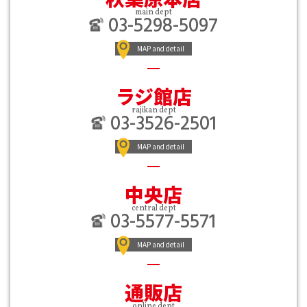
main dept
03-5298-5097
MAP and detail
ラジ館店
rajikan dept
03-3526-2501
MAP and detail
中央店
central dept
03-5577-5571
MAP and detail
通販店
online dept