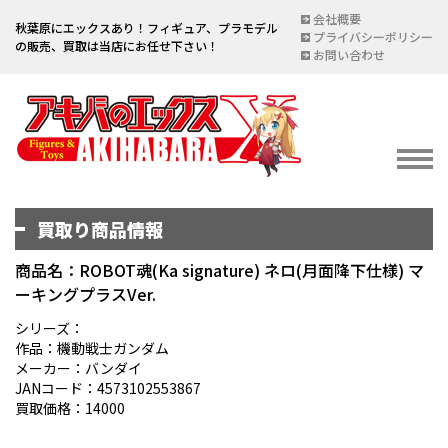
会社概要
秋葉原にエックスあり！フィギュア、プラモデル
プライバシーポリシー
の販売、買取は当店にお任せ下さい！
お問い合わせ
買取り商品情報
イベント情報
EVENT
商品名：ROBOT魂(Ka signature) ネロ(月面降下仕様) マ
ーキングプラスVer.
宅配買取のご案内
DELIVERY PURCHASE
シリーズ：
作品：機動戦士ガンダム
買取お申し込み
メーカー：バンダイ
JANコード：4573102553867
ASSESSMENT
買取価格：14000
買取上限金額一覧表