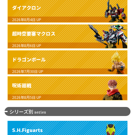
ダイアクロン
2026年8月4日
UP
超時空要塞マクロス
2026年8月6日
UP
ドラゴンボール
2026年7月30日
UP
呪術廻戦
2026年8月5日
UP
シリーズ別
series
S.H.Figuarts