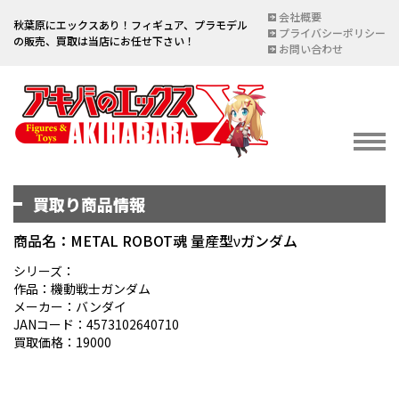
会社概要
秋葉原にエックスあり！フィギュア、プラモデル
プライバシーポリシー
の販売、買取は当店にお任せ下さい！
お問い合わせ
買取り商品情報
イベント情報
EVENT
商品名：METAL ROBOT魂 量産型νガンダム
宅配買取のご案内
シリーズ：
作品：機動戦士ガンダム
DELIVERY PURCHASE
メーカー：バンダイ
JANコード：4573102640710
買取お申し込み
買取価格：19000
ASSESSMENT
買取上限金額一覧表