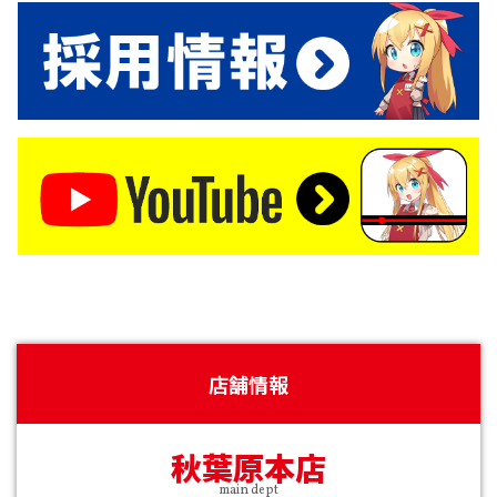
店舗情報
秋葉原本店
main dept