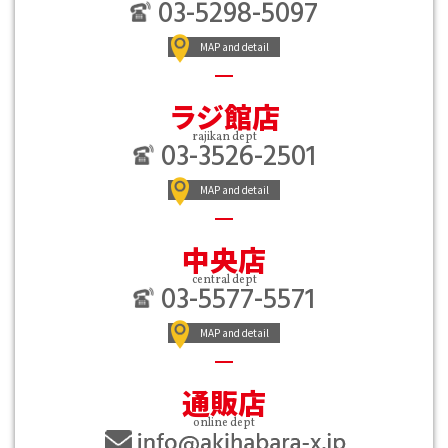
03-5298-5097
MAP and detail
ラジ館店
rajikan dept
03-3526-2501
MAP and detail
中央店
central dept
03-5577-5571
MAP and detail
通販店
online dept