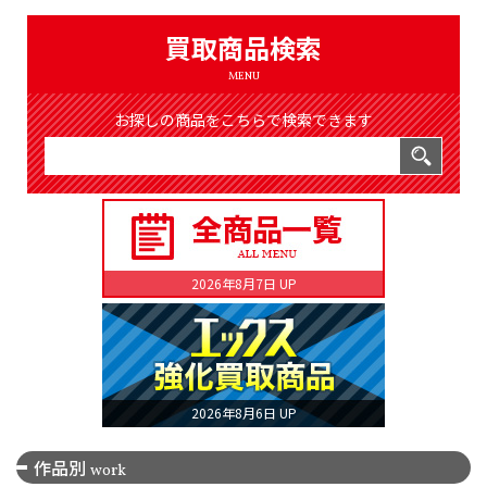
（8366件）
LIST
買取商品検索
公式通販
MENU
ONLINE SHOP
お探しの商品をこちらで検索できます
2026年8月7日 UP
2026年8月6日 UP
作品別
work