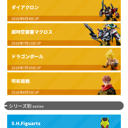
ダイアクロン
2026年8月4日
UP
超時空要塞マクロス
2026年7月13日
UP
ドラゴンボール
2026年7月30日
UP
呪術廻戦
2026年8月5日
UP
シリーズ別
series
S.H.Figuarts