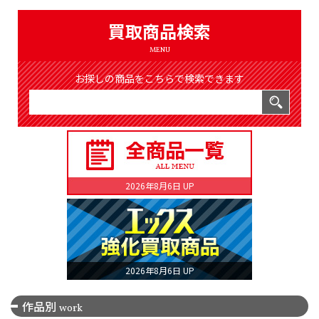
（8365件）
LIST
買取商品検索
公式通販
MENU
ONLINE SHOP
お探しの商品をこちらで検索できます
2026年8月6日 UP
2026年8月6日 UP
作品別
work