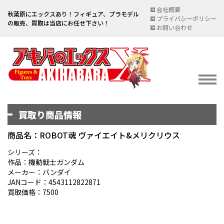
会社概要
秋葉原にエックスあり！フィギュア、プラモデル
プライバシーポリシー
の販売、買取は当店にお任せ下さい！
お問い合わせ
買取り商品情報
イベント情報
EVENT
商品名：ROBOT魂 ヴァイエイト&メリクリウス
宅配買取のご案内
シリーズ：
作品：機動戦士ガンダム
DELIVERY PURCHASE
メーカー：バンダイ
JANコード：4543112822871
買取お申し込み
買取価格：7500
ASSESSMENT
買取上限金額一覧表