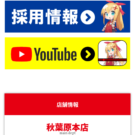
店舗情報
秋葉原本店
main dept