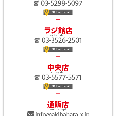
03-5298-5097
MAP and detail
ラジ館店
rajikan dept
03-3526-2501
MAP and detail
中央店
central dept
03-5577-5571
MAP and detail
通販店
online dept