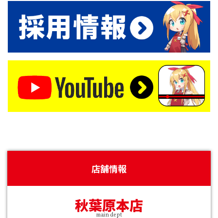
店舗情報
秋葉原本店
main dept