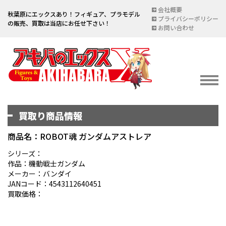
会社概要
秋葉原にエックスあり！フィギュア、プラモデル
プライバシーポリシー
の販売、買取は当店にお任せ下さい！
お問い合わせ
買取り商品情報
イベント情報
EVENT
商品名：ROBOT魂 ガンダムアストレア
宅配買取のご案内
シリーズ：
作品：機動戦士ガンダム
DELIVERY PURCHASE
メーカー：バンダイ
JANコード：4543112640451
買取お申し込み
買取価格：
ASSESSMENT
買取上限金額一覧表