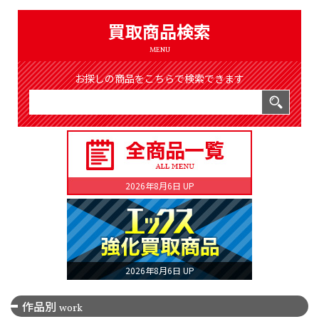
（8366件）
LIST
買取商品検索
公式通販
MENU
ONLINE SHOP
お探しの商品をこちらで検索できます
2026年8月6日 UP
2026年8月6日 UP
作品別
work