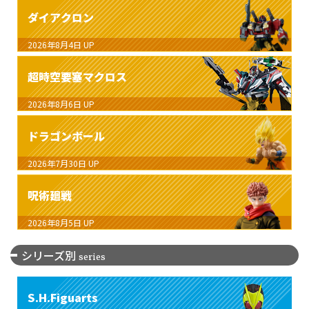
ダイアクロン
2026年8月4日
UP
超時空要塞マクロス
2026年8月6日
UP
ドラゴンボール
2026年7月30日
UP
呪術廻戦
2026年8月5日
UP
シリーズ別
series
S.H.Figuarts