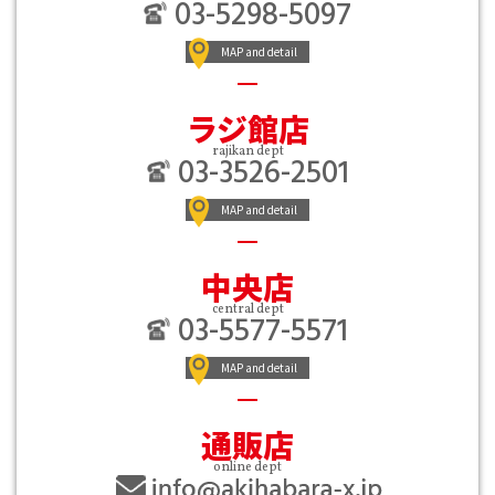
03-5298-5097
MAP and detail
ラジ館店
rajikan dept
03-3526-2501
MAP and detail
中央店
central dept
03-5577-5571
MAP and detail
通販店
online dept