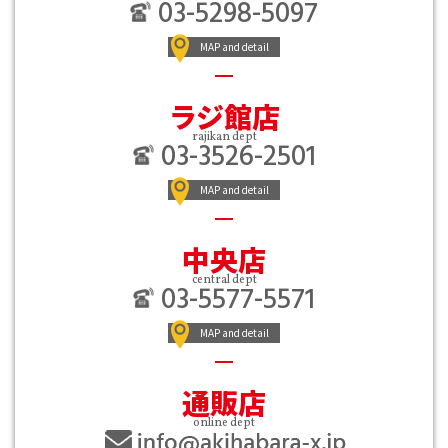
03-5298-5097
MAP and detail
ラジ館店
rajikan dept
03-3526-2501
MAP and detail
中央店
central dept
03-5577-5571
MAP and detail
通販店
online dept