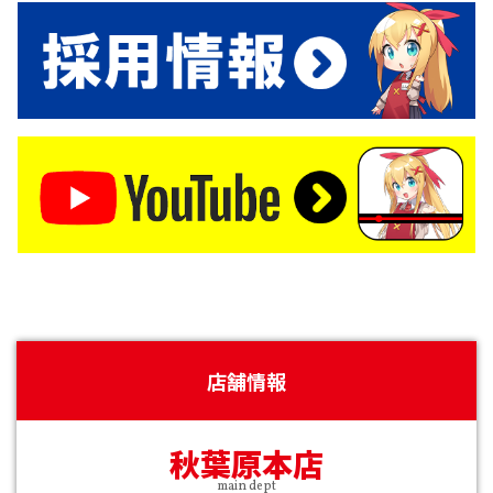
店舗情報
秋葉原本店
main dept