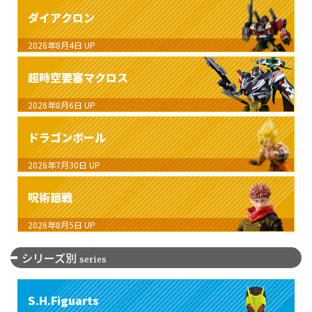
ダイアクロン
2026年8月4日
UP
超時空要塞マクロス
2026年8月6日
UP
ドラゴンボール
2026年7月30日
UP
呪術廻戦
2026年8月5日
UP
シリーズ別
series
S.H.Figuarts