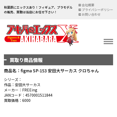
会社概要
秋葉原にエックスあり！フィギュア、プラモデル
プライバシーポリシー
の販売、買取は当店にお任せ下さい！
お問い合わせ
買取り商品情報
イベント情報
EVENT
商品名：figma SP-153 安田大サーカス クロちゃん
宅配買取のご案内
シリーズ：
作品：安田大サーカス
DELIVERY PURCHASE
メーカー：FREEing
JANコード：4570001511844
買取お申し込み
買取価格：6000
ASSESSMENT
買取上限金額一覧表