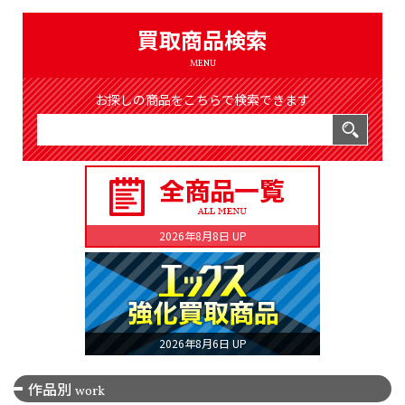
（8368件）
LIST
買取商品検索
公式通販
MENU
ONLINE SHOP
お探しの商品をこちらで検索できます
2026年8月8日 UP
2026年8月6日 UP
作品別
work