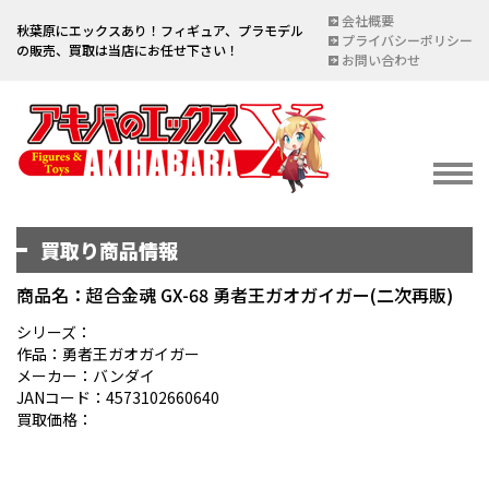
会社概要
秋葉原にエックスあり！フィギュア、プラモデル
プライバシーポリシー
の販売、買取は当店にお任せ下さい！
お問い合わせ
買取り商品情報
イベント情報
EVENT
商品名：超合金魂 GX-68 勇者王ガオガイガー(二次再販)
宅配買取のご案内
シリーズ：
作品：勇者王ガオガイガー
DELIVERY PURCHASE
メーカー：バンダイ
JANコード：4573102660640
買取お申し込み
買取価格：
ASSESSMENT
買取上限金額一覧表