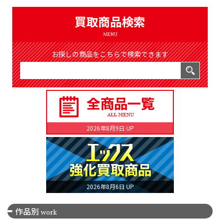
（8369件）
LIST
買取商品検索
公式通販
MENU
ONLINE SHOP
お探しの商品をこちらで検索できます
2026年8月9日 UP
2026年8月6日 UP
作品別
work