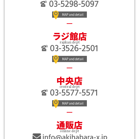
03-5298-5097
MAP and detail
ラジ館店
rajikan dept
03-3526-2501
MAP and detail
中央店
central dept
03-5577-5571
MAP and detail
通販店
online dept