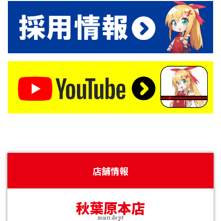
店舗情報
秋葉原本店
main dept