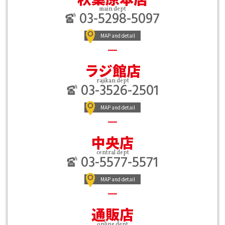
main dept
03-5298-5097
MAP and detail
ラジ館店
rajikan dept
03-3526-2501
MAP and detail
中央店
central dept
03-5577-5571
MAP and detail
通販店
online dept