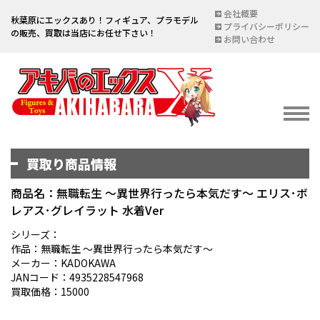
会社概要
秋葉原にエックスあり！フィギュア、プラモデル
プライバシーポリシー
の販売、買取は当店にお任せ下さい！
お問い合わせ
買取り商品情報
イベント情報
EVENT
商品名：無職転生 ～異世界行ったら本気だす～ エリス･ボ
レアス･グレイラット 水着Ver
宅配買取のご案内
DELIVERY PURCHASE
シリーズ：
作品：無職転生 ～異世界行ったら本気だす～
買取お申し込み
メーカー：KADOKAWA
JANコード：4935228547968
ASSESSMENT
買取価格：15000
買取上限金額一覧表