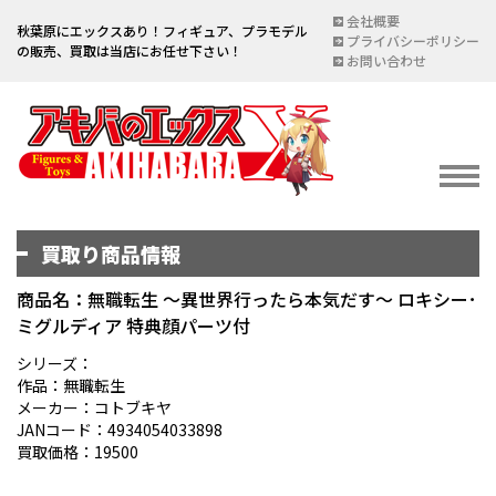
会社概要
秋葉原にエックスあり！フィギュア、プラモデル
プライバシーポリシー
の販売、買取は当店にお任せ下さい！
お問い合わせ
買取り商品情報
イベント情報
EVENT
商品名：無職転生 ～異世界行ったら本気だす～ ロキシー･
ミグルディア 特典顔パーツ付
宅配買取のご案内
DELIVERY PURCHASE
シリーズ：
作品：無職転生
買取お申し込み
メーカー：コトブキヤ
JANコード：4934054033898
ASSESSMENT
買取価格：19500
買取上限金額一覧表