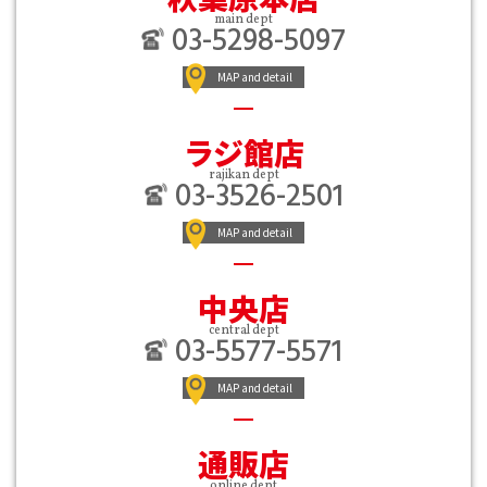
main dept
03-5298-5097
MAP and detail
ラジ館店
rajikan dept
03-3526-2501
MAP and detail
中央店
central dept
03-5577-5571
MAP and detail
通販店
online dept