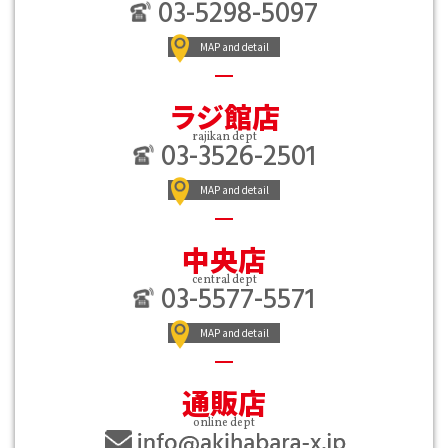
03-5298-5097
MAP and detail
ラジ館店
rajikan dept
03-3526-2501
MAP and detail
中央店
central dept
03-5577-5571
MAP and detail
通販店
online dept