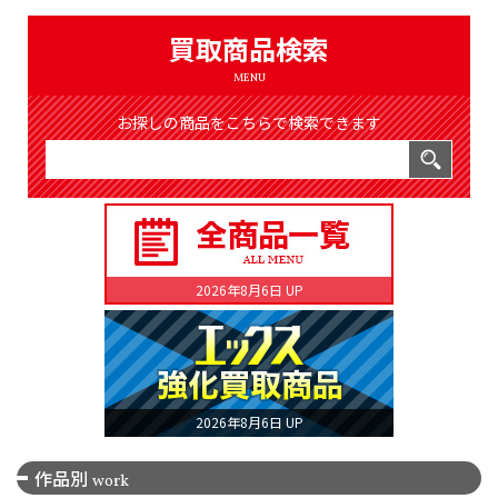
（8365件）
LIST
買取商品検索
公式通販
MENU
ONLINE SHOP
お探しの商品をこちらで検索できます
2026年8月6日 UP
2026年8月6日 UP
作品別
work