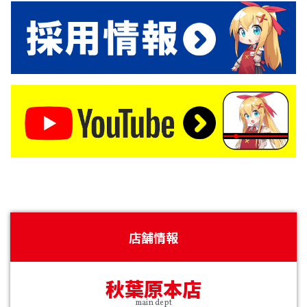
店舗情報
秋葉原本店
main dept