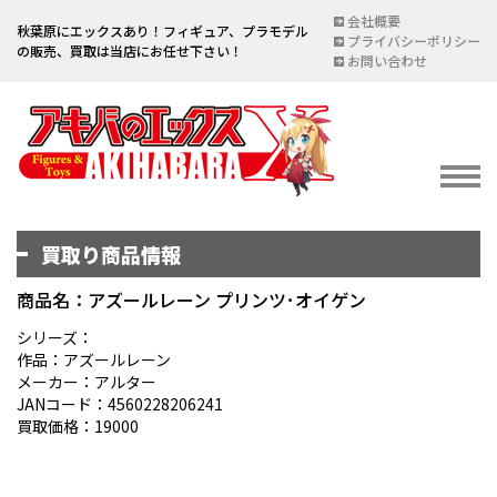
会社概要
秋葉原にエックスあり！フィギュア、プラモデル
プライバシーポリシー
の販売、買取は当店にお任せ下さい！
お問い合わせ
買取り商品情報
イベント情報
EVENT
商品名：アズールレーン プリンツ･オイゲン
宅配買取のご案内
シリーズ：
作品：アズールレーン
DELIVERY PURCHASE
メーカー：アルター
JANコード：4560228206241
買取お申し込み
買取価格：19000
ASSESSMENT
買取上限金額一覧表