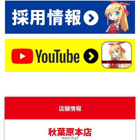
店舗情報
秋葉原本店
main dept