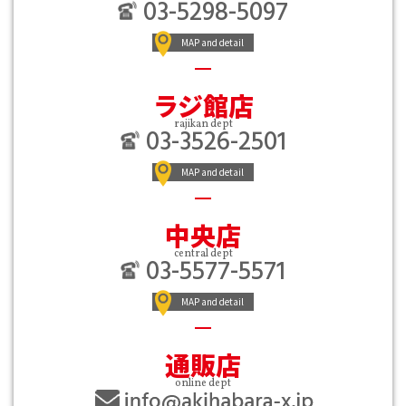
03-5298-5097
MAP and detail
ラジ館店
rajikan dept
03-3526-2501
MAP and detail
中央店
central dept
03-5577-5571
MAP and detail
通販店
online dept