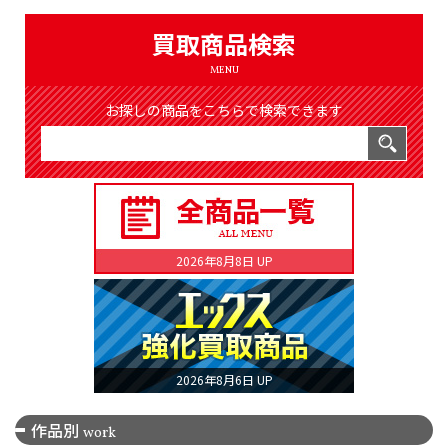
（8366件）
LIST
買取商品検索
公式通販
MENU
ONLINE SHOP
お探しの商品をこちらで検索できます
2026年8月8日 UP
2026年8月6日 UP
作品別
work