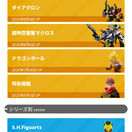
ダイアクロン
2026年8月4日
UP
超時空要塞マクロス
2026年8月6日
UP
ドラゴンボール
2026年7月30日
UP
呪術廻戦
2026年8月5日
UP
シリーズ別
series
S.H.Figuarts