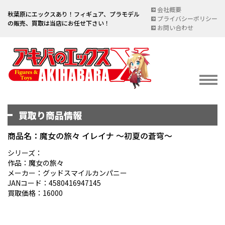
会社概要
秋葉原にエックスあり！フィギュア、プラモデル
プライバシーポリシー
の販売、買取は当店にお任せ下さい！
お問い合わせ
買取り商品情報
イベント情報
EVENT
商品名：魔女の旅々 イレイナ ～初夏の蒼穹～
宅配買取のご案内
シリーズ：
作品：魔女の旅々
DELIVERY PURCHASE
メーカー：グッドスマイルカンパニー
JANコード：4580416947145
買取お申し込み
買取価格：16000
ASSESSMENT
買取上限金額一覧表