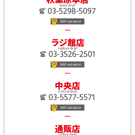
main dept
03-5298-5097
MAP and detail
ラジ館店
rajikan dept
03-3526-2501
MAP and detail
中央店
central dept
03-5577-5571
MAP and detail
通販店
online dept