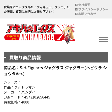
会社概要
秋葉原にエックスあり！フィギュア、プラモデル
プライバシーポリシー
の販売、買取は当店にお任せ下さい！
お問い合わせ
買取り商品情報
イベント情報
EVENT
商品名：S.H.Figuarts ジャグラス ジャグラー(ヘビクラ シ
ョウタVer.)
宅配買取のご案内
DELIVERY PURCHASE
シリーズ：
作品：ウルトラマン
買取お申し込み
メーカー：バンダイ
JANコード：4573102656445
ASSESSMENT
買取価格：4000
買取上限金額一覧表