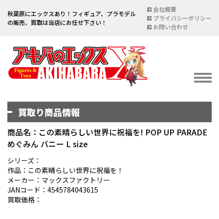
会社概要
秋葉原にエックスあり！フィギュア、プラモデル
プライバシーポリシー
の販売、買取は当店にお任せ下さい！
お問い合わせ
買取り商品情報
イベント情報
EVENT
商品名：この素晴らしい世界に祝福を! POP UP PARADE
めぐみん バニー L size
宅配買取のご案内
DELIVERY PURCHASE
シリーズ：
作品：この素晴らしい世界に祝福を！
買取お申し込み
メーカー：マックスファクトリー
JANコード：4545784043615
ASSESSMENT
買取価格：
買取上限金額一覧表