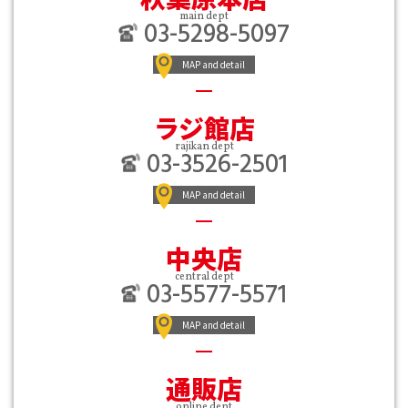
main dept
03-5298-5097
MAP and detail
ラジ館店
rajikan dept
03-3526-2501
MAP and detail
中央店
central dept
03-5577-5571
MAP and detail
通販店
online dept