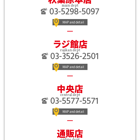
main dept
03-5298-5097
MAP and detail
ラジ館店
rajikan dept
03-3526-2501
MAP and detail
中央店
central dept
03-5577-5571
MAP and detail
通販店
online dept