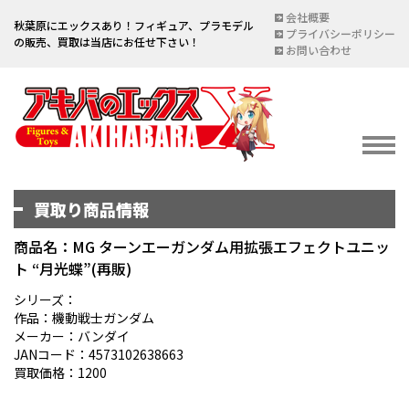
会社概要
秋葉原にエックスあり！フィギュア、プラモデル
プライバシーポリシー
の販売、買取は当店にお任せ下さい！
お問い合わせ
買取り商品情報
イベント情報
EVENT
商品名：MG ターンエーガンダム用拡張エフェクトユニッ
ト “月光蝶”(再販)
宅配買取のご案内
DELIVERY PURCHASE
シリーズ：
作品：機動戦士ガンダム
買取お申し込み
メーカー：バンダイ
JANコード：4573102638663
ASSESSMENT
買取価格：1200
買取上限金額一覧表