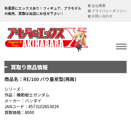
会社概要
秋葉原にエックスあり！フィギュア、プラモデル
プライバシーポリシー
の販売、買取は当店にお任せ下さい！
お問い合わせ
買取り商品情報
イベント情報
EVENT
商品名：RE/100 バウ量産型(再販)
宅配買取のご案内
シリーズ：
作品：機動戦士ガンダム
DELIVERY PURCHASE
メーカー：バンダイ
JANコード：4573102653024
買取お申し込み
買取価格：8000
ASSESSMENT
買取上限金額一覧表