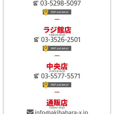
03-5298-5097
MAP and detail
ラジ館店
rajikan dept
03-3526-2501
MAP and detail
中央店
central dept
03-5577-5571
MAP and detail
通販店
online dept