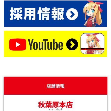
店舗情報
秋葉原本店
main dept