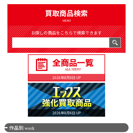
（8366件）
LIST
買取商品検索
公式通販
MENU
ONLINE SHOP
お探しの商品をこちらで検索できます
2026年8月8日 UP
2026年8月6日 UP
作品別
work