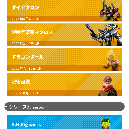
ダイアクロン
2026年8月4日
UP
超時空要塞マクロス
2026年8月6日
UP
ドラゴンボール
2026年7月30日
UP
呪術廻戦
2026年8月5日
UP
シリーズ別
series
S.H.Figuarts