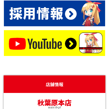
店舗情報
秋葉原本店
main dept