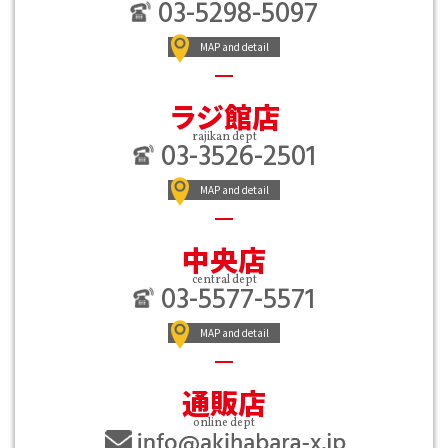
03-5298-5097
MAP and detail
ラジ館店
rajikan dept
03-3526-2501
MAP and detail
中央店
central dept
03-5577-5571
MAP and detail
通販店
online dept