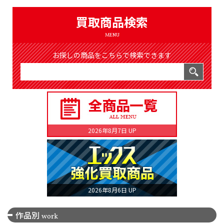
（8366件）
LIST
買取商品検索
公式通販
MENU
ONLINE SHOP
お探しの商品をこちらで検索できます
2026年8月7日 UP
2026年8月6日 UP
作品別
work