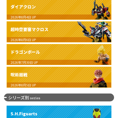
ダイアクロン
2026年8月4日
UP
超時空要塞マクロス
2026年8月6日
UP
ドラゴンボール
2026年7月30日
UP
呪術廻戦
2026年8月5日
UP
シリーズ別
series
S.H.Figuarts