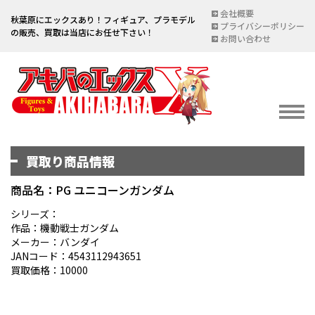
会社概要
秋葉原にエックスあり！フィギュア、プラモデル
プライバシーポリシー
の販売、買取は当店にお任せ下さい！
お問い合わせ
買取り商品情報
イベント情報
EVENT
商品名：PG ユニコーンガンダム
宅配買取のご案内
シリーズ：
作品：機動戦士ガンダム
DELIVERY PURCHASE
メーカー：バンダイ
JANコード：4543112943651
買取お申し込み
買取価格：10000
ASSESSMENT
買取上限金額一覧表