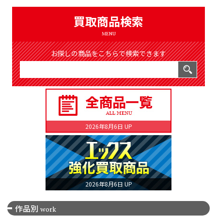
（8366件）
LIST
買取商品検索
公式通販
MENU
ONLINE SHOP
お探しの商品をこちらで検索できます
2026年8月6日 UP
2026年8月6日 UP
作品別
work