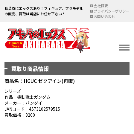
会社概要
秋葉原にエックスあり！フィギュア、プラモデル
プライバシーポリシー
の販売、買取は当店にお任せ下さい！
お問い合わせ
買取り商品情報
イベント情報
EVENT
商品名：HGUC ゼクアイン(再販)
宅配買取のご案内
シリーズ：
作品：機動戦士ガンダム
DELIVERY PURCHASE
メーカー：バンダイ
JANコード：4573102579515
買取お申し込み
買取価格：3200
ASSESSMENT
買取上限金額一覧表