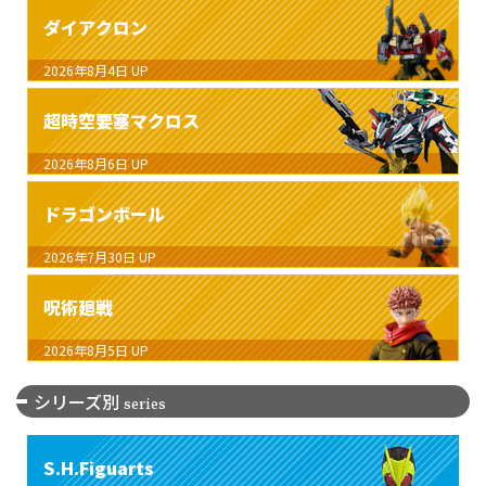
ダイアクロン
2026年8月4日
UP
超時空要塞マクロス
2026年8月6日
UP
ドラゴンボール
2026年7月30日
UP
呪術廻戦
2026年8月5日
UP
シリーズ別
series
S.H.Figuarts