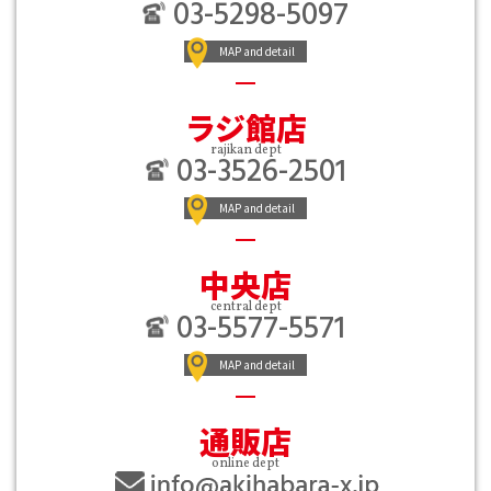
03-5298-5097
MAP and detail
ラジ館店
rajikan dept
03-3526-2501
MAP and detail
中央店
central dept
03-5577-5571
MAP and detail
通販店
online dept