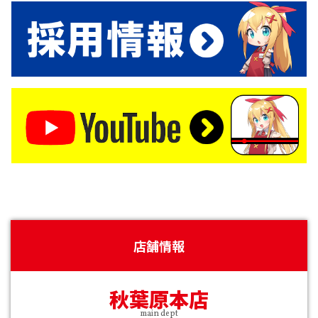
店舗情報
秋葉原本店
main dept